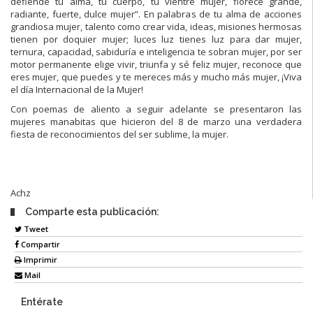
defiende tu alma, tu cuerpo, tu vientre mujer, florece grande,
radiante, fuerte, dulce mujer”. En palabras de tu alma de acciones
grandiosa mujer, talento como crear vida, ideas, misiones hermosas
tienen por doquier mujer; luces luz tienes luz para dar mujer,
ternura, capacidad, sabiduría e inteligencia te sobran mujer, por ser
motor permanente elige vivir, triunfa y sé feliz mujer, reconoce que
eres mujer, que puedes y te mereces más y mucho más mujer, ¡Viva
el día Internacional de la Mujer!
Con poemas de aliento a seguir adelante se presentaron las
mujeres manabitas que hicieron del 8 de marzo una verdadera
fiesta de reconocimientos del ser sublime, la mujer.
Achz
Comparte esta publicación:
Tweet
Compartir
Imprimir
Mail
Entérate