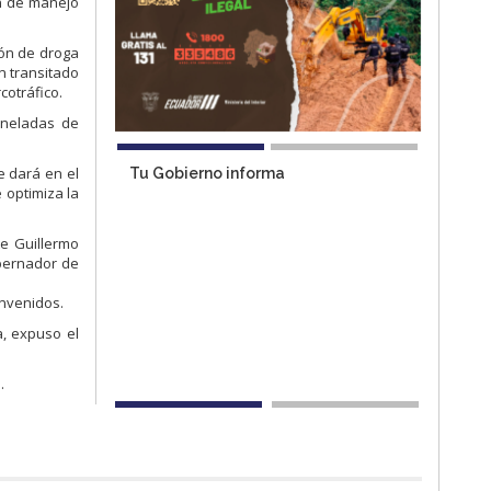
an de manejo
ión de droga
n transitado
cotráfico.
oneladas de
e dará en el
Tu Gobierno informa
 optimiza la
te Guillermo
obernador de
envenidos.
a, expuso el
.