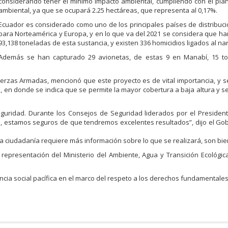
considerando tener el mínimo impacto ambiental, cumpliendo con el pl
ambiental, ya que se ocupará 2.25 hectáreas, que representa al 0,17%.
Ecuador es considerado como uno de los principales países de distribuc
para Norteamérica y Europa, y en lo que va del 2021 se considera que ha
93,138 toneladas de esta sustancia, y existen 336 homicidios ligados al nar
Además se han capturado 29 avionetas, de estas 9 en Manabí, 15 t
erzas Armadas, mencionó que este proyecto es de vital importancia, y s
, en donde se indica que se permite la mayor cobertura a baja altura y se
seguridad. Durante los Consejos de Seguridad liderados por el Presiden
, estamos seguros de que tendremos excelentes resultados”, dijo el G
a ciudadanía requiere más información sobre lo que se realizará, son bi
presentación del Ministerio del Ambiente, Agua y Transición Ecológic
cia social pacífica en el marco del respeto a los derechos fundamentales