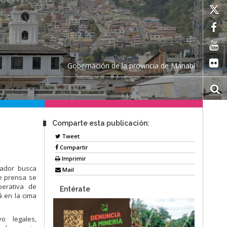
Gobernación de la provincia de Manabí
Comparte esta publicación:
Tweet
Compartir
Imprimir
uador busca
Mail
de prensa se
perativa de
Entérate
á en la cima
o legales,