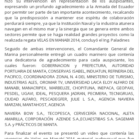
hizo su intervención en representación de los auspiciantes,
expresando un profundo agradecimiento a la Armada del Ecuador
por permitir ser parte de tan importante acontecimiento, recalcando
que la predisposición a mantener ese espíritu de colaboración
perdurará siempre, ya que la Institución Naval y la industria atunera
navegan en el mismo mar y la sinergia que se genera entre ambos
sectores permite que se haga realidad grandes proyectos como la
realizada regata VELAS EN MANABI 2014, concluyó el Ing. Paladines
Seguido de ambas intervenciones, el Comandante General de
Marina personalmente entregó un cuadro marinero que contenía
una dedicatoria de agradecimiento para cada auspiciante, los
cuales fueron: GOBERNACION y PREFECTURA, AUTORIDAD
PORTUARIA DE MANTA, CONSERVAS ISABEL, INDUATUN, REFINERIA DEL
PACIFICO, COORDINADORA ZONAL N. 4 DEL MINISTERIO DE TURISMO,
INDUSTRIAS ALES, OROMAR TV, UNIVERSIDAD LAICA ELOY ALFARO DE
MANABI, MANACRIPEX, MARBELIZE, CHOPITUNA, INEPACA, GEOPAXI,
PESDEL, UGAVI, IDEAL, PESQUERA JADRAN, PECIMERA, TECNIGRUAS,
CIUDAD ALFARO, PESCADEGFER, JULIE L S.A., AGENCIA NAVIERA
MARZAN, MANTAHOST, AGENCIA
NAVIERA BOW S.A., TECOPESCA, CERVECERÍA NACIONAL, ALETA
AMARILLA, CORPORACIÓN AZENDE S.A.,ECUAESTIBAS S.A. SAGEMAR
S.A. y PRÁCTICOS DE MANTA.
Para finalizar el evento se presentó un video que contenía las
vivencias de Velas en Manabí 2014, material audiovisual que fue