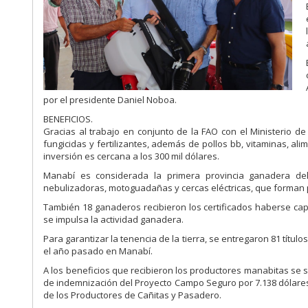
por el presidente Daniel Noboa.
BENEFICIOS.
Gracias al trabajo en conjunto de la FAO con el Ministerio de
fungicidas y fertilizantes, además de pollos bb, vitaminas, ali
inversión es cercana a los 300 mil dólares.
Manabí es considerada la primera provincia ganadera de
nebulizadoras, motoguadañas y cercas eléctricas, que forman p
También 18 ganaderos recibieron los certificados haberse cap
se impulsa la actividad ganadera.
Para garantizar la tenencia de la tierra, se entregaron 81 títul
el año pasado en Manabí.
A los beneficios que recibieron los productores manabitas se 
de indemnización del Proyecto Campo Seguro por 7.138 dólares 
de los Productores de Cañitas y Pasadero.