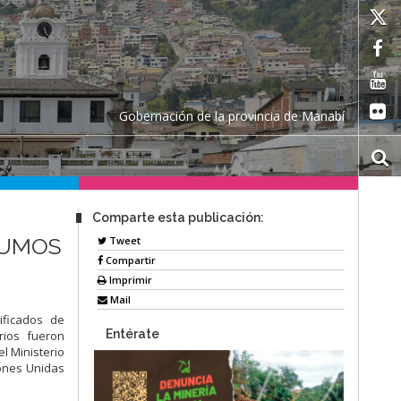
Gobernación de la provincia de Manabí
Comparte esta publicación:
SUMOS
Tweet
Compartir
Imprimir
Mail
ificados de
Entérate
arios fueron
l Ministerio
iones Unidas