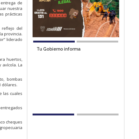
a entrega de
nuar nuestra
as prácticas
reflejo del
a provincia.
or” liderado
Tu Gobierno informa
ara huertos,
 avícola. La
sto, bombas
 dólares.
e las cuales
os entregados
inco cheques
Agropecuaria