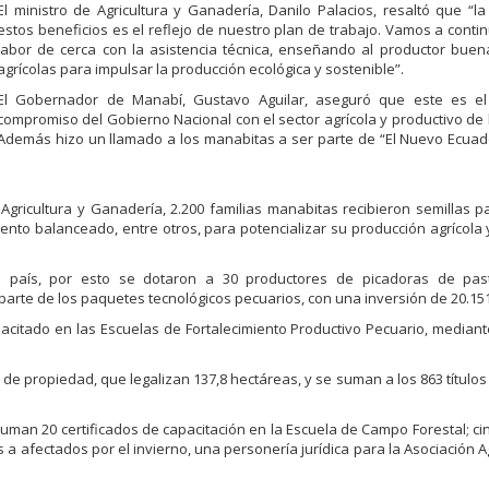
El ministro de Agricultura y Ganadería, Danilo Palacios, resaltó que “l
estos beneficios es el reflejo de nuestro plan de trabajo. Vamos a conti
labor de cerca con la asistencia técnica, enseñando al productor buen
agrícolas para impulsar la producción ecológica y sostenible”.
El Gobernador de Manabí, Gustavo Aguilar, aseguró que este es el 
compromiso del Gobierno Nacional con el sector agrícola y productivo de l
Además hizo un llamado a los manabitas a ser parte de “El Nuevo Ecuad
 Agricultura y Ganadería, 2.200 familias manabitas recibieron semillas p
mento balanceado, entre otros, para potencializar su producción agrícola y
l país, por esto se dotaron a 30 productores de picadoras de pa
arte de los paquetes tecnológicos pecuarios, con una inversión de 20.151
acitado en las Escuelas de Fortalecimiento Productivo Pecuario, mediant
os de propiedad, que legalizan 137,8 hectáreas, y se suman a los 863 títul
suman 20 certificados de capacitación en la Escuela de Campo Forestal; c
a afectados por el invierno, una personería jurídica para la Asociación 